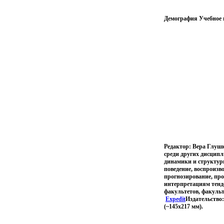
Демография Учебное п
Редактор: Вера Глушк
среди других дисципл
динамики и структуры
поведение, воспроизв
прогнозирование, пр
интерпретациям тенде
факультетов, факульт
Expedit
Издательство:
(~145х217 мм).