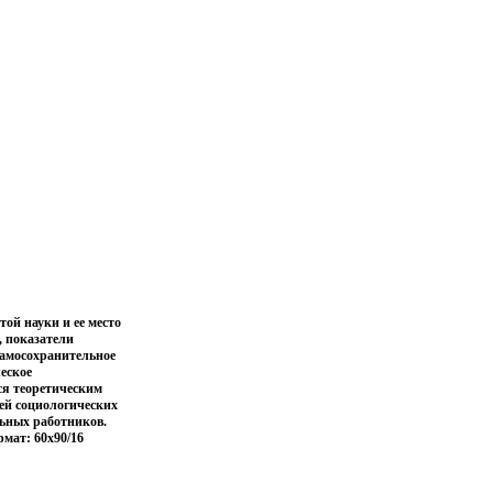
ой науки и ее место
, показатели
самосохранительное
еское
ся теоретическим
ей социологических
льных работников.
рмат: 60x90/16