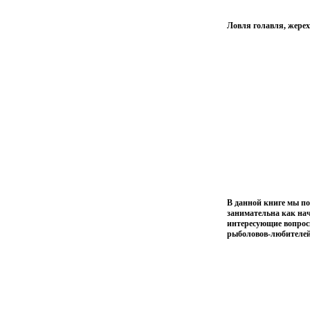
Ловля голавля, жерех
В данной книге мы по
занимательна как на
интересующие вопро
рыболовов-любителей