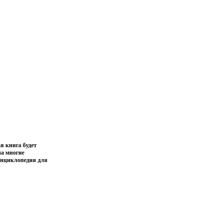
я книга будет
на многие
энциклопедия для