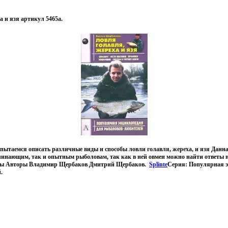
а и язя артикул 5465a.
пытаемся описать различные виды и способы ловли голавля, жереха, и язя Данна
чинающим, так и опытным рыболовам, так как в ней овмен можно найти ответы 
сы Авторы Владимир Щербаков Дмитрий Щербаков.
Splinte
Серия: Популярная 
.