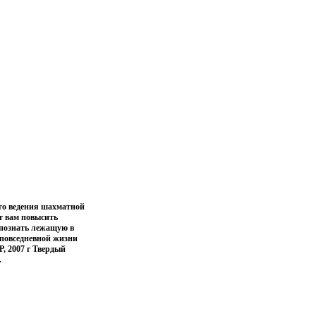
го ведения шахматной
т вам повысить
 познать лежащую в
 повседневной жизни
, 2007 г Твердый
.