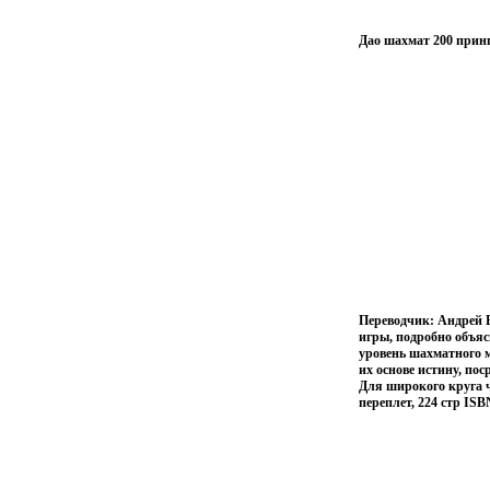
Дао шахмат 200 принц
Переводчик: Андрей 
игры, подробно объя
уровень шахматного м
их основе истину, по
Для широкого круга 
переплет, 224 стр ISB