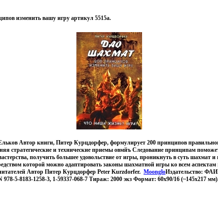
ипов изменить вашу игру артикул 5515a.
Ельков Автор книги, Питер Курцдорфер, формулирует 200 принципов правильно
сняя стратегические и технические приемы овмйъ Следование принципам поможе
астерства, получить большее удовольствие от игры, проникнуть в суть шахмат и
средством которой можно адаптировать законы шахматной игры ко всем аспектам
читателей Автор Питер Курцдорфер Peter Kurzdorfer.
Moonglo
Издательство: ФАИР
N 978-5-8183-1258-3, 1-59337-068-7 Тираж: 2000 экз Формат: 60x90/16 (~145х217 мм)