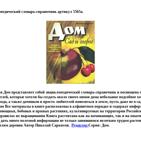
опедический словарь-справочник артикул 5565a.
ии Дом представляет собой энциклопедический словарь-справочник и посвящена 
лей, которые хотели бы создать около своего овмон дома небольшое подсобное хо
ода, а также дачников и просто любителей повозиться в земле, пусть даже не в саду
оне Все материалы в книге расположены в алфавитном порядке и содержат инфор
 овощных, бобовых и пряных растениях, культивируемых на территории Российск
 правилах их выращивания Книга рассчитана как на начинающих, так и на опытн
 дать много полезной информации не только занявшимся нелегким трудом растен
елям деревни Автор Николай Саркитов.
Редактор:
Серия: Дом.