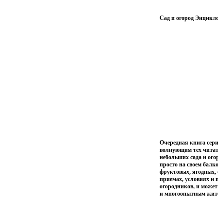
Сад и огород Энцикл
Очередная книга сер
волнующим тех читате
небольших сада и огор
просто на своем балк
фруктовых, ягодных,
приемах, условиях и
огородников, и может
и многоопытным жит