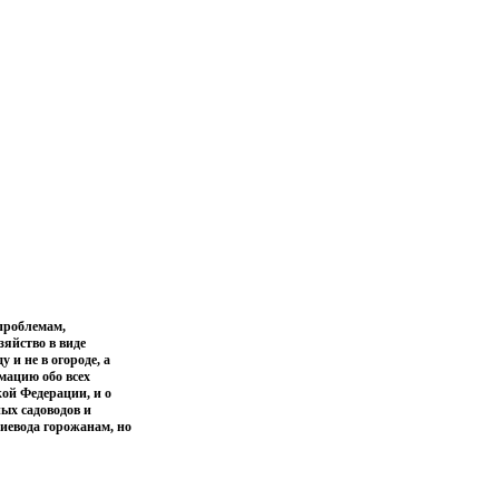
проблемам,
зяйство в виде
 и не в огороде, а
мацию обо всех
ой Федерации, и о
ых садоводов и
иевода горожанам, но