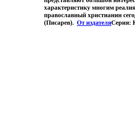
представляют большой интерес
характеристику многим реалия
православный христианин сег
(Писарев).
От издателя
Серия: 