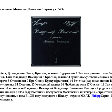
 записях Михаила Шемякина 1 артикул 5523a.
ю был; До свидания, Таня; Красное, зеленое Содержание 1 Тот, кто раньше с нею 
ия, Таня Владимир Высоцкий 3 Красное, зеленое 4 Дайте овмку собакам мяса 5 Ве
трече 8 Стахановец 9 Про Сивку-Бурку (фрагмент) 10 Речечка (народная песня) 11
улировка 14 Счетчик 15 Уголовный кодекс 16 Любовные дела 17 Стукач 18 Так он
ывок Исполнитель Владимир Высоцкий Владимир Семенович Высоцкий родился 25
ия школы в 1955 году Высоцкий поступает в Московский инженерно - строитель
проучившись и года В 1956 году поступает в Школу - студию МХАТ.
Philipp
Серия:
Шемякина.