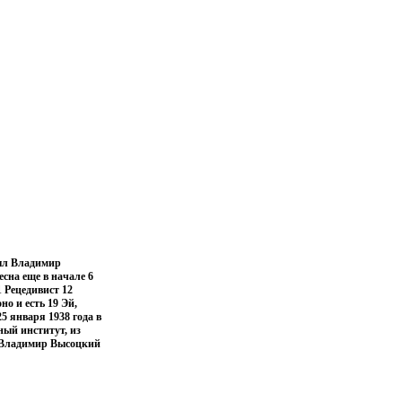
был Владимир
сна еще в начале 6
 Рецедивист 12
о и есть 19 Эй,
 января 1938 года в
ный институт, из
 Владимир Высоцкий