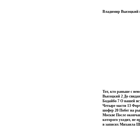
Владимир Высоцкий в
Тот, кто раньше с не
Высоцкий 2 До свидан
Бодайбо 7 О нашей вс
Четыре масти 13 Форм
шофер 20 Побег на р
Москве После окончан
которого уходит, не 
в записях Михаила 