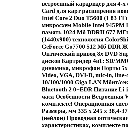
встроенный кардридер для 4-х 
Card для карт расширения нов
Intel Core 2 Duo T5600 (1 83 Г
микросхем Mobile Intel 945PM 
память 1024 Мб DDRII 677 МГ
(1440x900) технология ColorSh
GeForce Go7700 512 Мб DDR Жес
Оптический привод 8х DVD Supe
дисков Картридер 4в1: SD/MMC
динамикa, микрофон Порты 5xUS
Video, VGA, DVI-D, mic-in, line
10/100/1000 Giga LAN Мбит/сек 
Bluetooth 2 0+EDR Питание Li-i
часа Особенности Встроенная 
комплекте! Операционная сист
Размеры, мм 335 x 245 x 38,4-3
(нейлон) Проводная оптическ
характеристиках, комплекте по