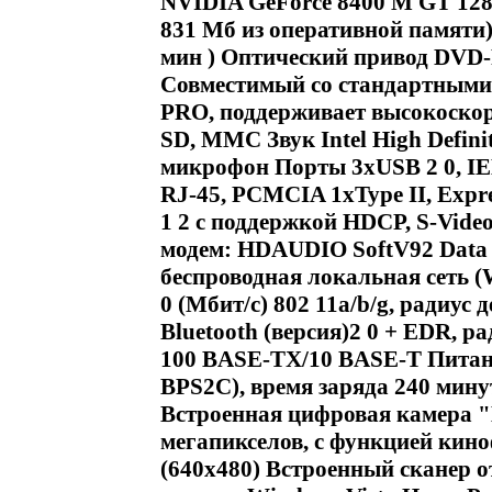
NVIDIA GeForce 8400 M GT 128
831 Мб из оперативной памяти)
мин ) Оптический привод DVD
Совместимый со стандартными 
PRO, поддерживает высокоскор
SD, MMC Звук Intel High Defini
микрофон Порты 3xUSB 2 0, IEEE1
RJ-45, PCMCIA 1xType II, Expre
1 2 с поддержкой HDCP, S-Video
модем: HDAUDIO SoftV92 Data
беспроводная локальная сеть (
0 (Мбит/с) 802 11a/b/g, радиус
Bluetooth (версия)2 0 + EDR, ра
100 BASE-TX/10 BASE-T Питан
BPS2C), время заряда 240 мин
Встроенная цифровая камера "M
мегапикселов, с функцией кин
(640x480) Встроенный сканер 