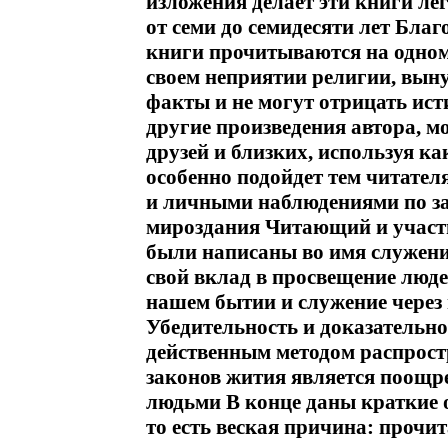
изложения делает эти книги ле
от семи до семидесяти лет Благ
книги прочитываются на одно
своем неприятии религии, вы
факты и не могут отрицать ист
другие произведения автора, мо
друзей и близких, используя к
особенно подойдет тем читател
и личными наблюдениями по 
мироздания Читающий и участв
были написаны во имя служени
свой вклад в просвещение люде
нашем бытии и служение чере
Убедительность и доказательно
действенным методом распрост
законов жития является поощр
людьми В конце даны краткие о
то есть веская причина: проч