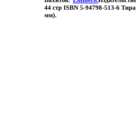
Вахитов.
Emmeric
Издательство
44 стр ISBN 5-94798-513-6 Тира
мм).